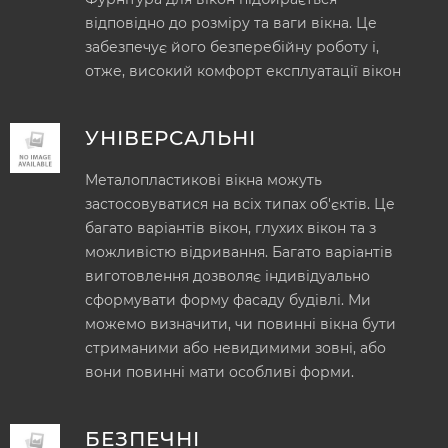
відповідно до розміру та ваги вікна. Це
забезпечує його безперебійну роботу і,
отже, високий комфорт експлуатації вікон
УНІВЕРСАЛЬНІ
Металопластикові вікна можуть
застосовуватися на всіх типах об'єктів. Це
багато варіантів вікон, глухих вікон та з
можливістю відривання. Багато варіантів
виготовлення дозволяє індивідуально
сформувати форму фасаду будівлі. Ми
можемо визначити, чи повинні вікна бути
стриманими або невидимими зовні, або
вони повинні мати особливі форми.
БЕЗПЕЧНІ