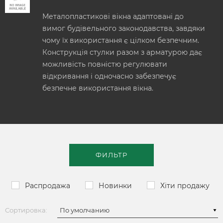
Металопластикові вікна адаптовані до
вимог будівельного законодавства, завдяки
чому їх використання є цілком безпечним.
Конструкція стулки разом з арматурою дає
можливість повністю регулювати
відкривання і одночасно забезпечує
безпечне використання вікна.
ФИЛЬТР
Распродажа
Новинки
Хіти продажу
Сортировка: