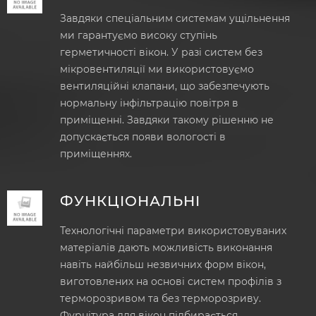
Завдяки спеціальним системам ущільнення
ми гарантуємо високу ступінь
герметичності вікон. У разі систем без
мікровентиляції ми використовуємо
вентиляційні клапани, що забезпечують
нормальну інфільтрацію повітря в
приміщенні. Завдяки такому рішенню не
допускається появи вологості в
приміщеннях.
ФУНКЦІОНАЛЬНІ
Технологічні параметри використовуваних
матеріалів дають можливість виконання
навіть найбільш незвичних форм вікон,
виготовлених на основі систем профілів з
терморозривом та без терморозриву.
Фурнітура для вікон підбирається