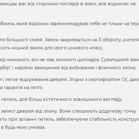
хищає вас від сторонніх поглядів в зовні, але водночас не
обника, який відмінно зарекомендував себе не тільки на тер
я більшості сімей. Замок закривається на 3 обороту, ригел
досить міцний замок для свого цінового класу.
від нижнього, він не має змінного циліндра. Сувальдний зам
дбір" і надійно захищений від вибивання і фізичного злому.
 і легке відкривання дверей. Згідно з сертифікатом СЄ, дані
 гарантія на петлі.
 петель, для більш естетичного зовнішнього вигляду.
захист дверей від злому. Вони створюють додаткову точку
ь при зрізанні петель, забезпечуючи стабільність конструкц
 в будь-яких умовах.