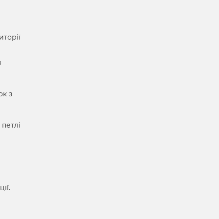
иторії
я
ок з
 петлі
ії.