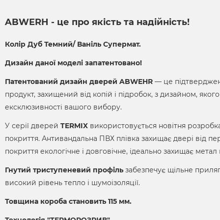
ABWERH - це про якість та надійність!
Колір Дуб Темний/ Ваніль Супермат.
Дизайн даної моделі запатентовано!
Патентований дизайн дверей ABWEHR
— це підтвердженн
продукт, захищений від копій і підробок, з дизайном, якого
ексклюзивності вашого вибору.
У серії дверей
TERMIX
використовується новітня розробка
покриття. Антивандальна ПВХ плівка захищає двері від пе
покриття екологічне і довговічне, ідеально захищає метал в
Гнутий триступеневий профіль
забезпечує щільне приляг
високий рівень тепло і шумоізоляції.
Товщина короба становить 115 мм.
Технологія "ТЕРМОРОЗРИВ"