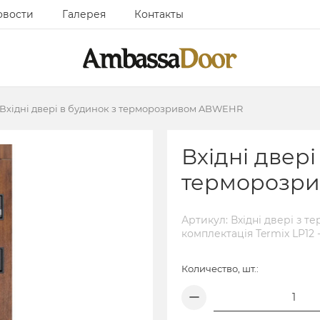
овости
Галерея
Контакты
Вхідні двері в будинок з терморозривом ABWEHR
Вхідні двері
терморозр
Артикул: Вхідні двері з 
комплектація Termix LP12
Количество, шт.: