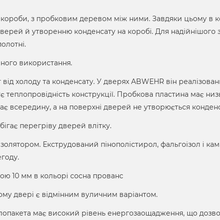
а короби, з пробковим деревом між ними. Завдяки цьому в к
ерей й утворенню конденсату на коробі. Для надійнішого 
олотні.
ного використання.
 від холоду та конденсату. У дверях ABWEHR він реалізован
 теплопровідність конструкції. Пробкова пластина має низ
ає всередину, а на поверхні дверей не утворюється конденс
бігає перегріву дверей влітку.
ізолятором. Екструдований пінополістирол, фальгоізол і кам
егоду.
ю 10 мм в кольорі сосна прованс
ьому двері є відмінним вуличним варіантом.
лопакета має високий рівень енергозаощадження, що дозв