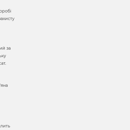
оробі
захисту
ий за
ьку
ат.
'яна
олить