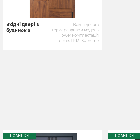
Вхідні двері в
Вхідні двері з
будинок з
терморозривом модель
Tower комплектація
терморозривом
Termix LP12 -Supreme
ABWEHR
НОВИНКИ
НОВИНКИ