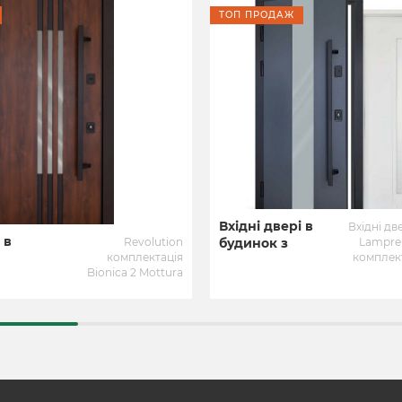
ТОП ПРОДАЖ
Вхідні двері в
Вхідні дв
 в
Revolution
будинок з
Lampre
комплектація
комплек
терморозривом
Bionica 2 Mottura
ивом
ABWEHR