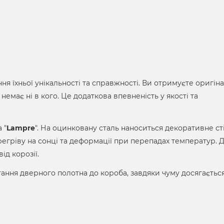
я їхньої унікальності та справжності. Ви отримуєте оригін
 немає ні в кого. Це додаткова впевненість у якості та
 "
Lampre
". На оцинковану сталь наноситься декоративне ст
регріву на сонці та деформації при перепадах температур. 
ід корозії.
ання дверного полотна до короба, завдяки чуму досягаєтьс