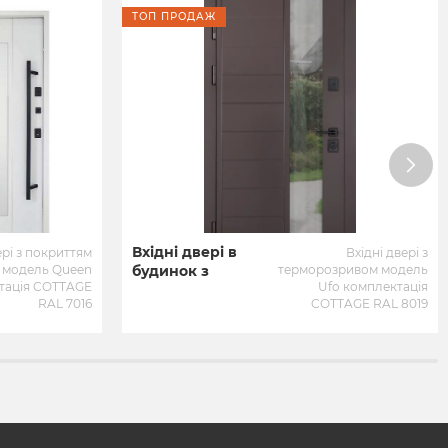
ТОП ПРОДАЖ
Вхідні двері в
ері з покриттям
Вхідні двері з
 модель Queen
будинок з
терморозривом модель
тація COTTAGE
Ufo комплектація
терморозривом
RAL 7016
COTTAGE RAL 8019
ABWEHR