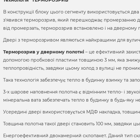
В конструкції блоку цього сегменту використовується дв
з'явився терморозрив, який перешкоджає промерзанню дв
від промерзать, терморозрив встановлено і на дверному п
Двері з терморозривом являються найкращими для вулич
Терморозрив у дверному полотні
– це ефективний захист
допомогою пробкової пластини товщиною 3 мм, яка знижує
теплопровідність, завдяки цьому холод з вулиці не проник
Така технологія забезпечує тепло в будинку взимку та запо
3-х шарове наповнення полотна є відмінним тепло- і звуко
мінеральна вата забезпечать тепло в будинку в будь-яку н
Усередині двері використовується МДФ накладка, товщино
Товщина полотна такої двері становить 100 мм, завдяки ц
Енергоефективний двокамерний склопакет. Даний тип ск