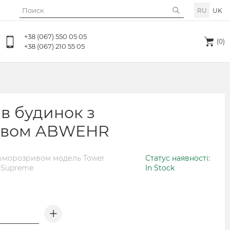
RU
UK
+38 (067) 550 05 05
(0)
+38 (067) 210 55 05
 в будинок з
ивом ABWEHR
терморозривом модель Tower
Статус наявності:
 -Supreme
In Stock