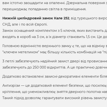
вам істотно заощадити на опаленні. Дзеркальна поверхня за
перешкоджає попаданню світла в приміщення.
Нижній циліндровий замок Кале 252
, від турецького вир
СНД, але і по всій Європі.
Замок оснащений комплектом з 5 ключів, яких вистачить дл
входять в короб на 3 см, а їх діаметр становить 1,5 см. Це 
Головною відмінністю верхнього замку є те, що на відміну 
"ключем метеликом" має більшу кількість комбінацій на "пі
3 петлі забезпечують надійний захист двері від провисання
забезпечують до 250 000 відкриттів. А це практично довічна
Додатково встановлені захисні-декоративні елементи біля
Антизрізи — це додатковий елемент безпеки, що посилює 
кріплення, що унеможливлює зняття дверного полотна навіт
Такий підхід дозволяє гарантувати високий рівень захисту