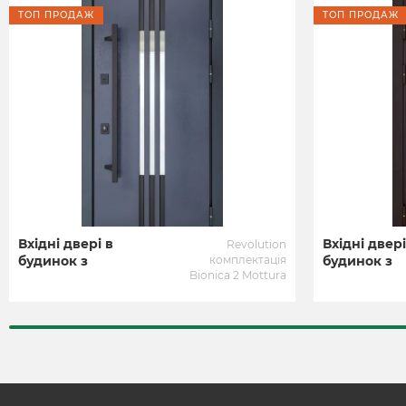
ТОП ПРОДАЖ
ТОП ПРОДАЖ
Вхідні двері в
Вхідні двері
Revolution
будинок з
комплектація
будинок з
Bionica 2 Mottura
терморозривом
терморозр
ABWEHR
ABWEHR