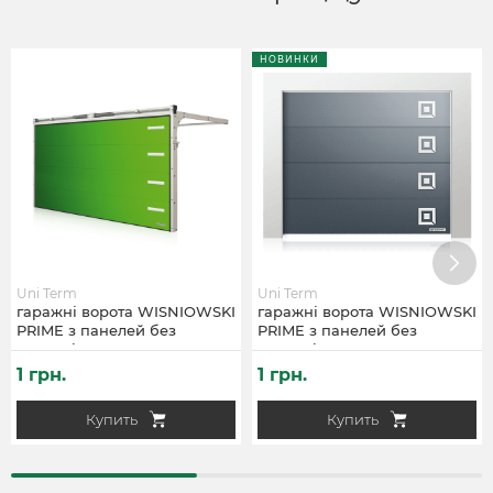
НОВИНКИ
Uni Term
Uni Term
гаражні ворота WISNIOWSKI
гаражні ворота WISNIOWSKI
PRIME з панелей без
PRIME з панелей без
рельєфів
рельєфів
1 грн.
1 грн.
Купить
Купить