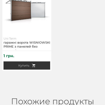
Uni Term
гаражні ворота WISNIOWSKI
PRIME з панелей без
рельєфів
1 грн.
Купить
Похожие продукты