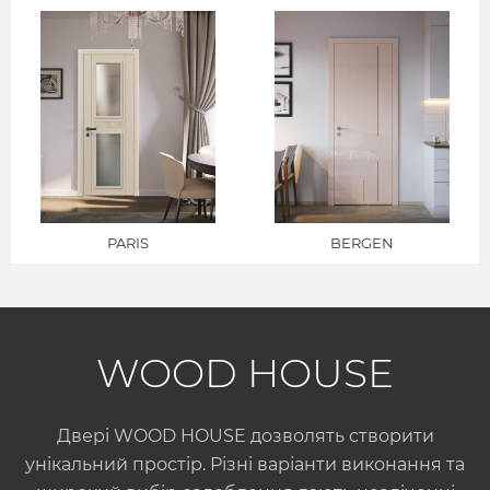
PARIS
BERGEN
WOOD HOUSE
Двері WOOD HOUSE дозволять створити
унікальний простір. Різні варіанти виконання та