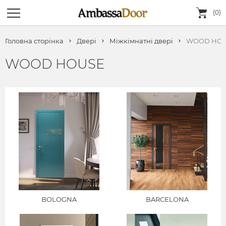
(0)
Головна сторінка
Двері
Міжкімнатні двері
WOOD HO
WOOD HOUSE
BOLOGNA
BARCELONA