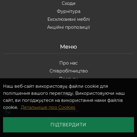
Сходи
Фурнітура
Ексклюзивні меблі
Акційні пропозиції
Меню
Про нас
Співробітництво
Послуги
Наш веб-сайт використовує файли cookie для
Заміри
поліпшення вашого перегляду. Використовуючи наш
Новини
сайт, ви погоджуєтеся на використання нами файлів
Галерея
cookie.
Детальніше про Cookies
Контакти
Оплата та доставка
ПІДТВЕРДИТИ
Обмін та повернення