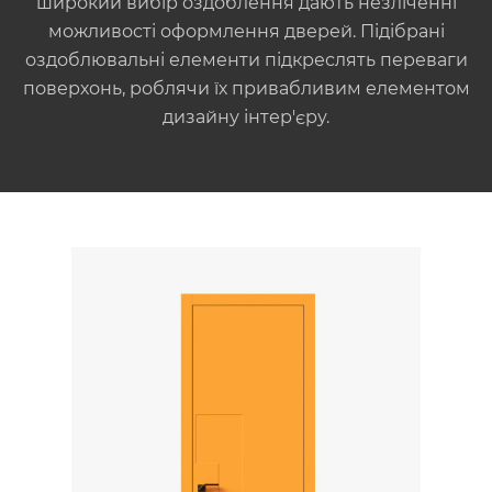
широкий вибір оздоблення дають незліченні
можливості оформлення дверей. Підібрані
оздоблювальні елементи підкреслять переваги
поверхонь, роблячи їх привабливим елементом
дизайну інтер'єру.