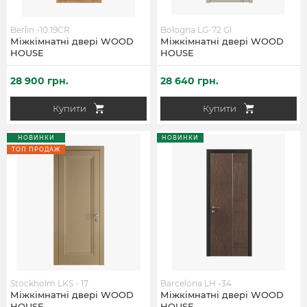
Berlin -10.19CR
Bologna LG-72 Gl
Міжкімнатні двері WOOD
Міжкімнатні двері WOOD
HOUSE
HOUSE
28 900 грн.
28 640 грн.
Купити
Купити
НОВИНКИ
НОВИНКИ
ТОП ПРОДАЖ
Stockholm LKS - 17
Barcelona LH -34
Міжкімнатні двері WOOD
Міжкімнатні двері WOOD
HOUSE
HOUSE