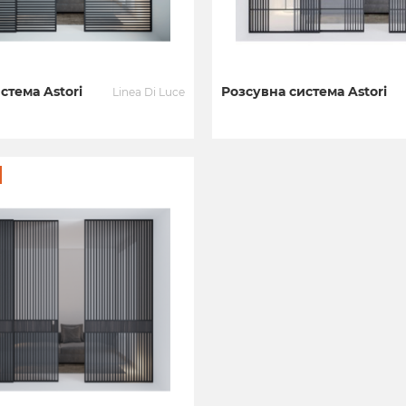
стема Astori
Розсувна система Astori
Linea Di Luce