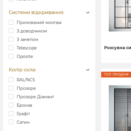
Системи відкривання:
Прихований монтаж
З доводчиком
З зачепом
Розсувна си
Telescope
Oposite
Колір скла:
ТОП ПРОДАЖ
RAL/NCS
Прозоре
Прозоре Діамант
Бронза
Графіт
Сатин