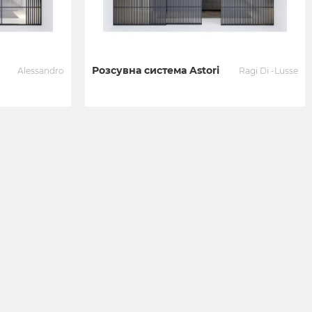
Розсувна система Astori
Alessandro
Ragi Di -Lusse