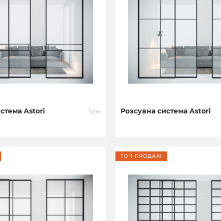
стема Astori
Розсувна система Astori
Noa
ТОП ПРОДАЖ