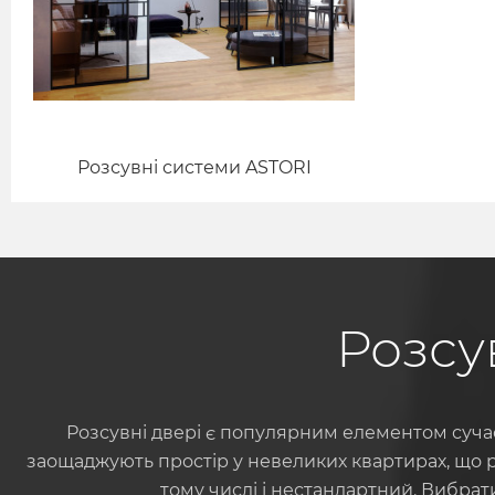
Розсувні системи ASTORI
Розсу
Розсувні двері є популярним елементом сучас
заощаджують простір у невеликих квартирах, що р
тому числі і нестандартний. Вибрат