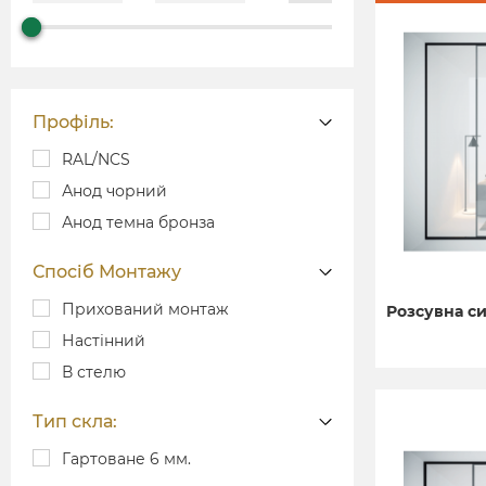
Профіль:
RAL/NCS
Анод чорний
Анод темна бронза
Спосіб Монтажу
Прихований монтаж
Розсувна си
Настінний
В стелю
Тип скла:
Гартоване 6 мм.