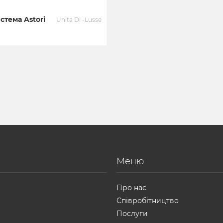
стема Astori
Unita Di -Lusse
Меню
Про нас
Співробітництво
Послуги