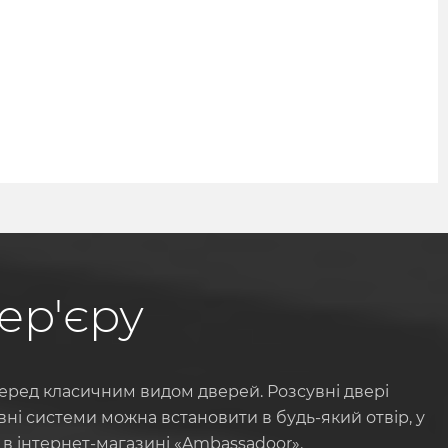
ер'єру
перед класичним видом дверей. Розсувні двері
ні системи можна встановити в будь-який отвір, у
 в інтернет-магазині «Ambassadoor».