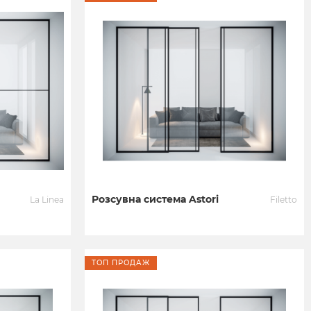
Розсувна система Astori
La Linea
Filetto
ТОП ПРОДАЖ