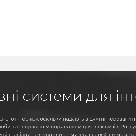
вні системи для інт
ного інтер'єру, оскільки надають відчутні переваги 
обить їх справжнім порятунком для власників. Розсув
и відповідну розсувну систему для дверей ви можете