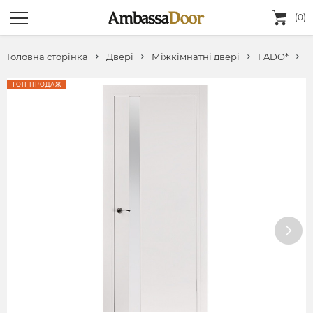
(0)
Головна сторінка
Двері
Міжкімнатні двері
FADO*
F
ТОП ПРОДАЖ