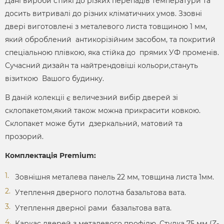
Дані вироби стійкі до різких перепадів температури та
досить витривалі до різних кліматичних умов. Ззовні
двері виготовлені з металевого листа товщиною 1 мм,
який оброблений антикорізійним засобом, та покритий
спеціальною плівкою, яка стійка до прямих УФ променів.
Сучасний дизайн та найтрендовіші кольори,стануть
візиткою Вашого будинку.
В даній колекціі є величезний вибір дверей зі
склопакетом,який також можна прикрасити ковкою.
Склопакет може бути дзеркальний, матовий та
прозорий.
Комплектація Premium:
Зовнішня металева панель 22 мм, товщина листа 1мм.
Утеплення дверного полотна базальтова вата.
Утеплення дверної рами базальтова вата.
Каркас дверей з металевого профілю. Стулка 75 мм (Z-