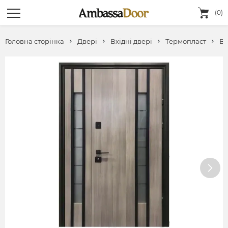
(0)
Головна сторінка
Двері
Вхідні двері
Термопласт
Ву