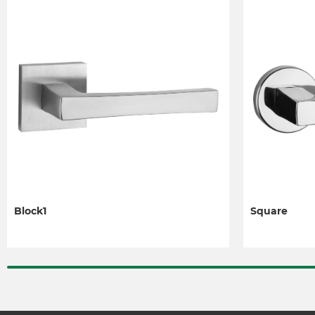
Block1
Square