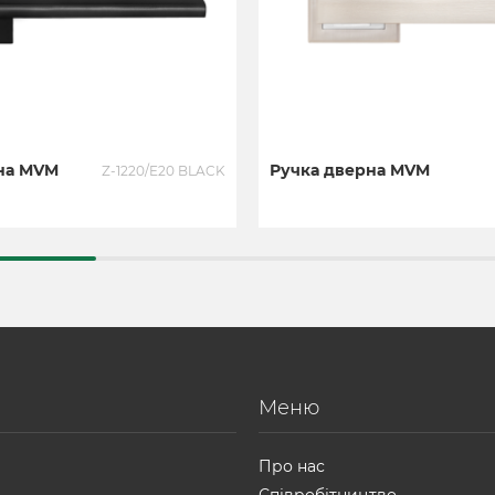
на MVM
Ручка дверна MVM
Z-1220/E20 BLACK
Меню
Про нас