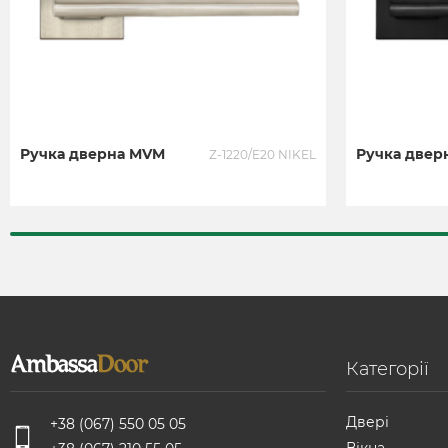
Ручка дверна MVM
Ручка двер
Z-1220/E20 NIKEL
Категорії
Двері
+38 (067) 550 05 05