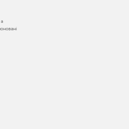
 а
поновані