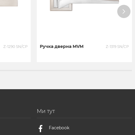
Ручка дверна MVM
Z-1290 SN/CP
Z-1319 SN/CP
Ми тут
Facebook