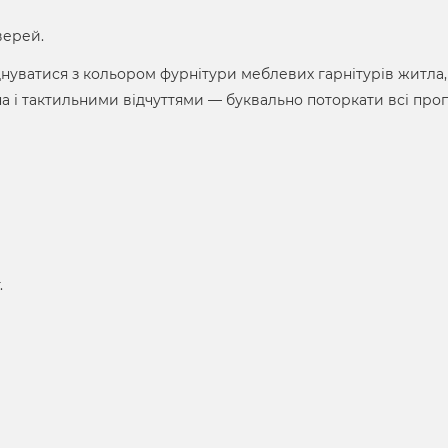
верей.
єднуватися з кольором фурнітури меблевих гарнітурів житла,
а і тактильними відчуттями ― буквально поторкати всі про
.