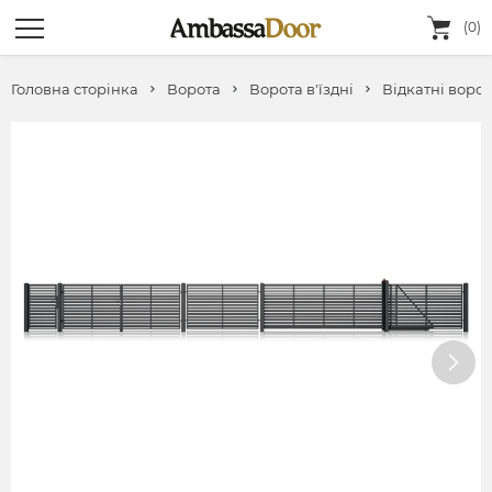
(0)
Головна сторінка
Ворота
Ворота в'їздні
Відкатні воро