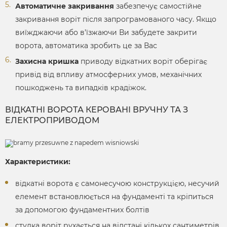
Автоматичне закривання
забезпечує самостійне
закривання воріт після запрограмованого часу. Якщо
виїжджаючи або в’їзжаючи Ви забудете закрити
ворота, автоматика зробить це за Вас
Захисна кришка
приводу відкатних воріт оберігає
привід від впливу атмосферних умов, механічних
пошкоджень та випадків крадіжок.
ВІДКАТНІ ВОРОТА КЕРОВАНІ ВРУЧНУ ТА З
ЕЛЕКТРОПРИВОДОМ
Характеристики:
відкатні ворота є самонесучою конструкцією, несучий
елемент встановлюється на фундаменті та кріпиться
за допомогою фундаментних болтів
стулка воріт рухається на відстані кількох сантиметрів