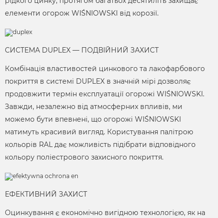
рідкого цинку, протягом багатьох десятиліть захищає
елементи огорож WIŚNIOWSKI від корозії.
СИСТЕМА DUPLEX — ПОДВІЙНИЙ ЗАХИСТ
Комбінація властивостей цинкового та лакофарбового
покриття в системі DUPLEX в значній мірі дозволяє
продовжити термін експлуатації огорожі WIŚNIOWSKI.
Завжди, незалежно від атмосферних впливів, ми
можемо бути впевнені, що огорожі WIŚNIOWSKI
матимуть красивий вигляд. Користування палітрою
кольорів RAL дає можливість підібрати відповідного
кольору поліестрового захисного покриття.
ЕФЕКТИВНИЙ ЗАХИСТ
Оцинкування є економічно вигідною технологією, як на