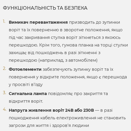
ФУНКЦІОНАЛЬНІСТЬ ТА БЕЗПЕКА
Вимикач перевантаження
призводить до зупинки
воріт та їх поверненню в зворотне положення, якщо
під час закривання стулка воріт зіткнеться з якоюсь
перешкодою. Крім того, гумова планка на торці стулки
захищає від пошкоджень в разі зіткненні з
перешкодою (наприклад, з автомобілем)
Фотоелементи
забезпечують зупинку воріт та їх
повернення у відкрите положення, якщо є перешкода
у просвіті в'їзду
Сигнальна лампа
повідомляє про закриття та
відкриття воріт.
Напруга живлення воріт 24В або 230В
— в разі
пошкодження кабель електроживлення не становить
загрози для життя і здоров’я людини