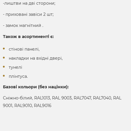
-лиштви на дві сторони;
- приховані завіси 2 шт;
- замок магнітний .
Також в асортименті є:
стінові панелі,
накладки на вхідні двері,
тунелі
плінтуса.
Базові кольори (без націнки):
Сніжно-білий, RAL1013, RAL 9003, RAL7047, RAL7040, RAL
9001, RAL9010, RAL9016