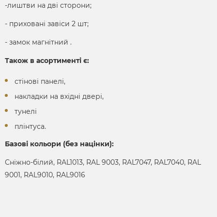
-лиштви на дві сторони;
- приховані завіси 2 шт;
- замок магнітний .
Також в асортименті є:
стінові панелі,
накладки на вхідні двері,
тунелі
плінтуса.
Базові кольори (без націнки):
Сніжно-білий, RAL1013, RAL 9003, RAL7047, RAL7040, RAL
9001, RAL9010, RAL9016