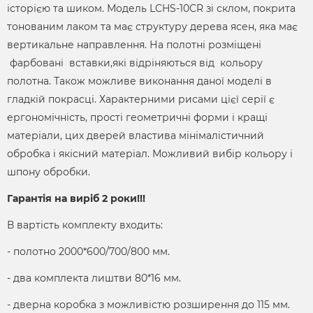
історією та шиком. Модель LCHS-10CR зі склом, покрита
тонованим лаком та має структуру дерева ясен, яка має
вертикальне направлення. На полотні розміщені
фарбовані вставки,які відріняються від кольору
полотна. Також можливе виконання даної моделі в
гладкій покрасці. Характерними рисами цієї серії є
ергономічність, прості геометричні форми і кращі
матеріали, цих дверей властива мінімалістичний
обробка і якісний матеріал. Можливий вибір кольору і
шпону обробки.
Гарантія на виріб 2 роки!!!
В вартість комплекту входить:
- полотно 2000*600/700/800 мм.
- два комплекта лиштви 80*16 мм.
- дверна коробка з можливістю розширення до 115 мм.