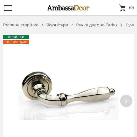
(0)
Головна сторінка
Фурнітура
Ручка дверна Fadeх
Ручк
НОВИНКИ
ТОП ПРОДАЖ