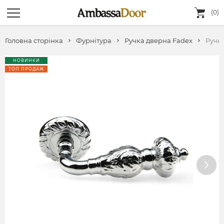
(0)
Головна сторінка
Фурнітура
Ручка дверна Fadeх
Ручк
НОВИНКИ
ТОП ПРОДАЖ