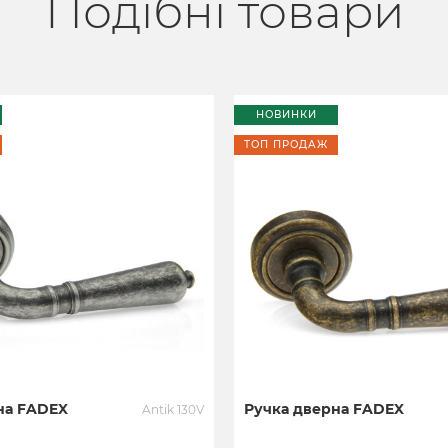
Подібні товари
НОВИНКИ
ТОП ПРОДАЖ
на FADEX
Ручка дверна FADEX
Antik 130V