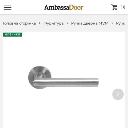
(0)
Головна сторінка
Фурнітура
Ручка дверна МVМ
Ручка
НОВИНКИ