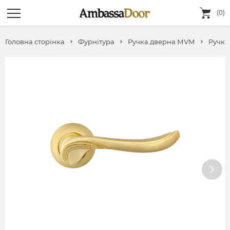
(0)
Головна сторінка
Фурнітура
Ручка дверна МVМ
Ручка