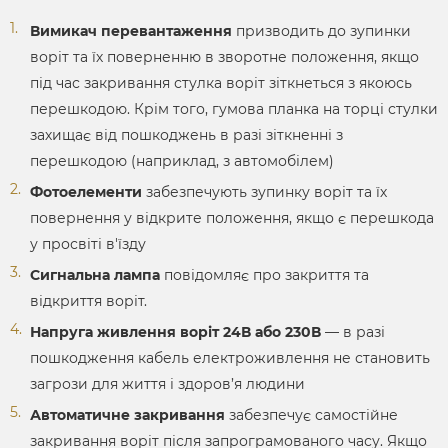
Вимикач перевантаження
призводить до зупинки
воріт та їх поверненню в зворотне положення, якщо
під час закривання стулка воріт зіткнеться з якоюсь
перешкодою. Крім того, гумова планка на торці стулки
захищає від пошкоджень в разі зіткненні з
перешкодою (наприклад, з автомобілем)
Фотоелементи
забезпечують зупинку воріт та їх
повернення у відкрите положення, якщо є перешкода
у просвіті в'їзду
Сигнальна лампа
повідомляє про закриття та
відкриття воріт.
Напруга живлення воріт 24В або 230В
— в разі
пошкодження кабель електроживлення не становить
загрози для життя і здоров’я людини
Автоматичне закривання
забезпечує самостійне
закривання воріт після запрограмованого часу. Якщо