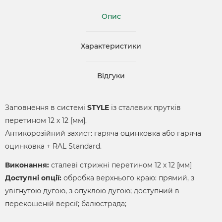
Опис
Характеристики
Відгуки
Заповнення в системі
STYLE
із сталевих прутків
перетином 12 х 12 [мм].
Антикорозійний захист: гаряча оцинковка або гаряча
оцинковка + RAL Standard.
Виконання:
сталеві стрижні перетином 12 x 12 [мм]
Доступні опції:
обробка верхнього краю: прямий, з
увігнутою дугою, з опуклою дугою; доступний в
перекошеній версії; балюстрада;