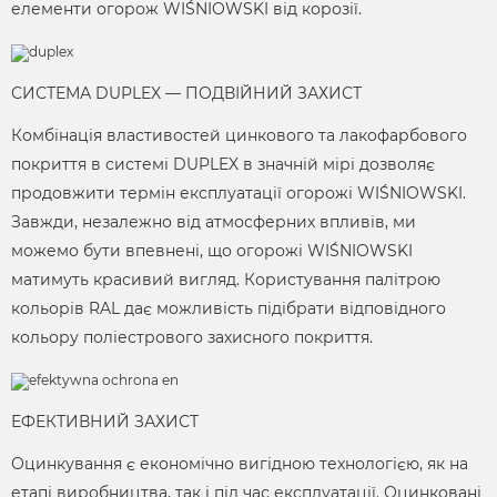
елементи огорож WIŚNIOWSKI від корозії.
СИСТЕМА DUPLEX — ПОДВІЙНИЙ ЗАХИСТ
Комбінація властивостей цинкового та лакофарбового
покриття в системі DUPLEX в значній мірі дозволяє
продовжити термін експлуатації огорожі WIŚNIOWSKI.
Завжди, незалежно від атмосферних впливів, ми
можемо бути впевнені, що огорожі WIŚNIOWSKI
матимуть красивий вигляд. Користування палітрою
кольорів RAL дає можливість підібрати відповідного
кольору поліестрового захисного покриття.
ЕФЕКТИВНИЙ ЗАХИСТ
Оцинкування є економічно вигідною технологією, як на
етапі виробництва, так і під час експлуатації. Оцинковані