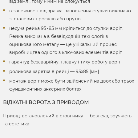
від землі, тому нічим не блокується
в залежності від зразка, заповнення стулки виконано
зі сталевих профілів або прутів
несуча рейка 95×85 мм кріпиться до стулки воріт.
Рейка виконана в безвідходній технології з
оцинкованого металу — це унікальний процес
виробництва одного з ключових елементів воріт
гарантує безаварійну, плавну і тиху роботу воріт
роликова каретка в рейці — 95х85 [мм]
монтаж воріт може бути здійснений на двох або трьох
фундаментних анкерних болтах
ВІДКАТНІ ВОРОТА З ПРИВОДОМ
Привід, встановлений в стовпчику — безпека, зручність
та естетика